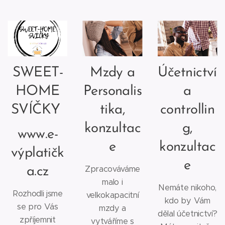
SWEET-
Mzdy a
Účetnictví
HOME
Personalis
a
SVÍČKY
tika,
controllin
konzultac
g,
www.e-
e
konzultac
výplatičk
e
Zpracováváme
a.cz
malo i
Nemáte nikoho,
Rozhodli jsme
velkokapacitní
kdo by Vám
se pro Vás
mzdy a
dělal účetnictví?
zpříjemnit
vytváříme s