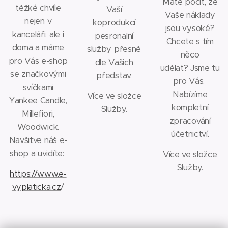
Máte pocit, že
těžké chvíle
Vaší
Vaše náklady
nejen v
koprodukcí
jsou vysoké?
kanceláři, ale i
pesronalní
Chcete s tím
doma a máme
služby přesně
něco
pro Vás e-shop
dle Vašich
udělat? Jsme tu
se značkovými
představ.
pro Vás.
svíčkami
Nabízíme
Více ve složce
Yankee Candle,
kompletní
Služby.
Millefiori,
zpracování
Woodwick.
účetnictví.
Navšitve náš e-
shop a uvidíte:
Více ve složce
Služby.
https://www.e-
vyplaticka.cz
/