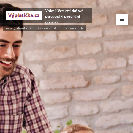
Vedení účetnictví, daňové
poradenství, personální
agentury
každý klient má u nás své soukromí a své místo